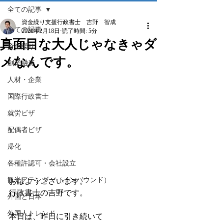
全ての記事
資金繰り支援行政書士 吉野 智成
全ての記事
2020年2月18日
読了時間: 5分
真面目な大人じゃなきゃダ
資金繰り
メなんです。
創業融資
人材・企業
国際行政書士
就労ビザ
配偶者ビザ
帰化
各種許認可・会社設立
観光アテンダー（インバウンド）
おはようございます。
行政書士の吉野です。
外国と日本
外国人トレンド
本日は、昨日に引き続いて