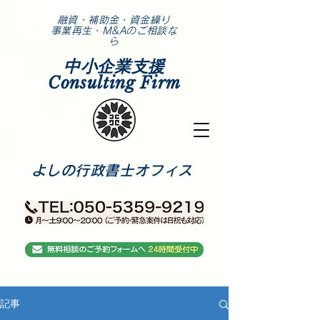
​融資・補助金・資金繰り
事業再生・M&Aのご相談な
ら
中小企業支援
Consulting Firm
​よしの行政書士オフィス
記事