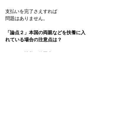
支払いを完了さえすれば
問題はありません。
「論点２」本国の両親などを扶養に入
れている場合の注意点は？
もちろん扶養の範囲内
（年間収入103万円未満）
であれば問題はないのですが、
やはり扶養の範囲以上の
ご親族やご両親などを
誤って扶養に入れて
しまっているケースが
存在します。
法務局はそういった誤りや
不正は厳しく審査して