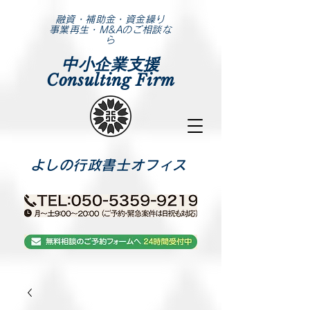
​融資・補助金・資金繰り
事業再生・M&Aのご相談な
ら
中小企業支援
Consulting Firm
​よしの行政書士オフィス