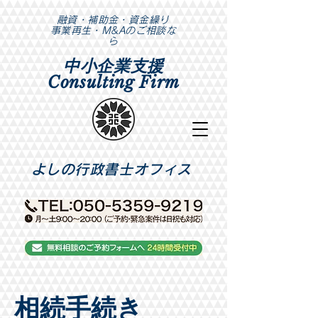
​融資・補助金・資金繰り
事業再生・M&Aのご相談な
ら
中小企業支援
Consulting Firm
​よしの行政書士オフィス
​相続手続き