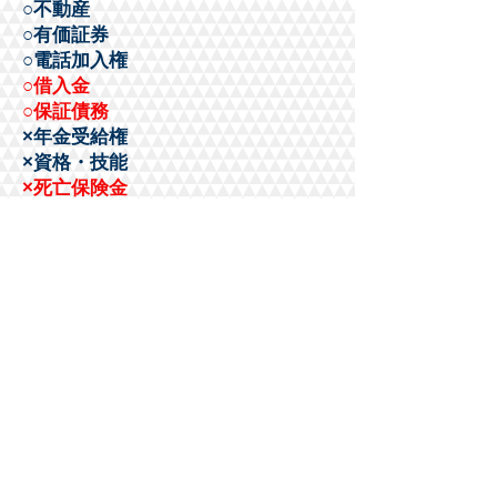
​○不動産
○有価証券
○電話加入権
○借入金
○保証債務
×年金受給権
​×資格・技能
×死亡保険金
相続税が出るか出ないか？（相
続税の計算）
現在の相続は基礎控除が下がったこともあ
り、今までは相続税の申告が不要であった相
続だとしても、相続税が課税される可能性が
出てきました。
相続税の計算は、相続財産を現在の価格に換
算してどれだけの財産価額になるかを一つ一
つ計算をしなければいけません。
現預金だけが相続財産である場合などは特段
迷うことはないかもしれませんが、不動産を
所有していてこの不動産がどのくらいの価額