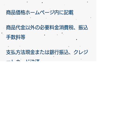
商品価格ホームページ内に記載
商品代金以外の必要料金消費税、振込
手数料等
支払方法現金または銀行振込、クレジ
ットカード決済
キャンセル原則としてキャンセルはお
受けできかねます。
お客様のご都合による一方的なキャン
セル民法第648条の規定により業務の
進行具合に応じてキャンセル料が発生
します。