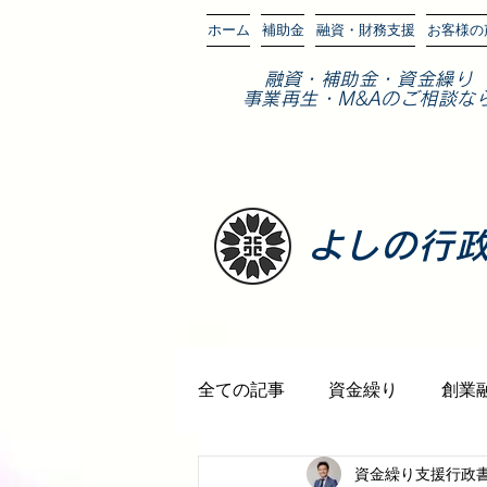
ホーム
補助金
融資・財務支援
お客様の
​融資・補助金・資金繰り
事業再生・M&Aのご相談な
​よしの行
全ての記事
資金繰り
創業
資金繰り支援行政
各種許認可・会社設立
観