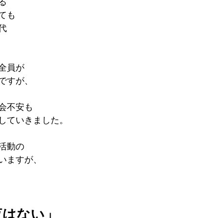
る
ても
代
全員が
ですが、
会不安も
していきました。
活動の
いますが、
夜はない」