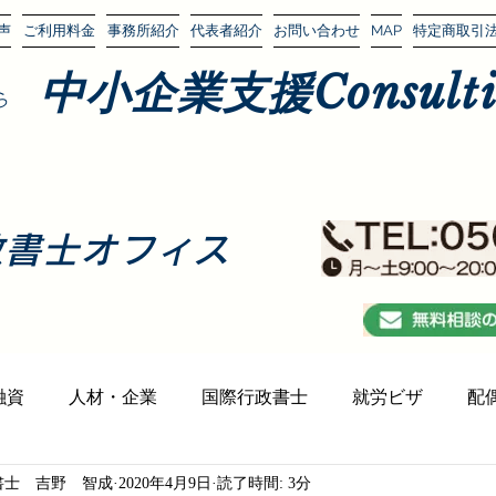
声
ご利用料金
事務所紹介
代表者紹介
お問い合わせ
MAP
特定商取引
中小企業支援Consultin
ら
政書士オフィス
融資
人材・企業
国際行政書士
就労ビザ
配
書士 吉野 智成
2020年4月9日
読了時間: 3分
光アテンダー（インバウンド）
外国と日本
外国人ト