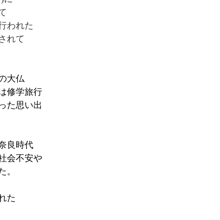
て
行われた
されて
の大仏
は修学旅行
った思い出
奈良時代
社会不安や
た。
れた