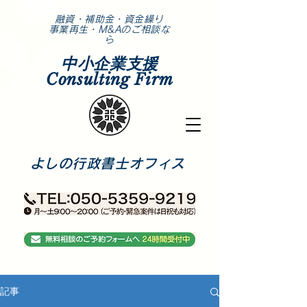
​融資・補助金・資金繰り
事業再生・M&Aのご相談な
ら
中小企業支援
Consulting Firm
​よしの行政書士オフィス
記事