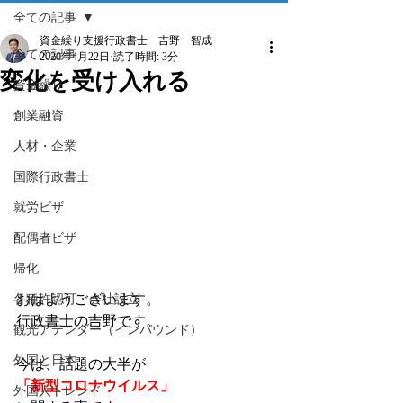
全ての記事
資金繰り支援行政書士 吉野 智成
全ての記事
2020年4月22日
読了時間: 3分
変化を受け入れる
資金繰り
創業融資
人材・企業
国際行政書士
就労ビザ
配偶者ビザ
帰化
おはようございます。
各種許認可・会社設立
行政書士の吉野です。
観光アテンダー（インバウンド）
外国と日本
今は、話題の大半が
「新型コロナウイルス」
外国人トレンド