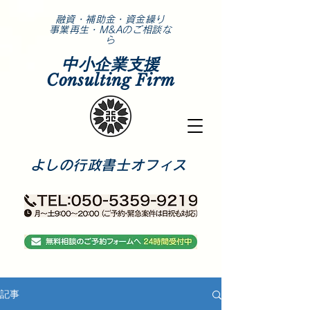
​融資・補助金・資金繰り
事業再生・M&Aのご相談な
ら
中小企業支援
Consulting Firm
​よしの行政書士オフィス
記事