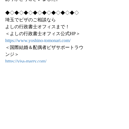
◆◇◆◇◆◇◆◇◆◇◆◇◆◇◆◇
埼玉でビザのご相談なら
よしの行政書士オフィスまで！
＜よしの行政書士オフィス公式HP＞
https://www.yoshino-tomonari.com/
＜国際結婚＆配偶者ビザサポートラウ
ンジ＞
https://visa-marry.com/
＜吉野智成Facebook＞
https://www.facebook.com/fast.c.yoshino
＜吉野智成Twitter＞
https://twitter.com/KMyhobby
無料相談（60分）実施中！
TEL：050−5359-9219
FAX：03-6800-3346
mail：info@yoshino-tomonari.com
（国際結婚、配偶者ビザのお問い合わ