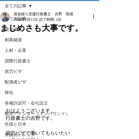
全ての記事
資金繰り支援行政書士 吉野 智成
全ての記事
2020年3月11日
読了時間: 2分
まじめさも大事です。
資金繰り
創業融資
人材・企業
国際行政書士
就労ビザ
配偶者ビザ
帰化
各種許認可・会社設立
おはようございます。
観光アテンダー（インバウンド）
行政書士の吉野です。
外国と日本
就労ビザで働いてもらいたい
外国人トレンド