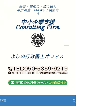
​融資・補助金・資金繰り
事業再生・M&Aのご相談な
ら
中小企業支援
Consulting Firm
​よしの行政書士オフィス
記事