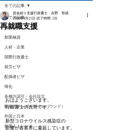
全ての記事
資金繰り支援行政書士 吉野 智成
全ての記事
2020年4月21日
読了時間: 2分
再就職支援
資金繰り
創業融資
人材・企業
国際行政書士
就労ビザ
配偶者ビザ
帰化
各種許認可・会社設立
おはようございます。
観光アテンダー（インバウンド）
行政書士の吉野です。
外国と日本
新型コロナウイルス感染症の
外国人トレンド
影響が各業界に蔓延しています。