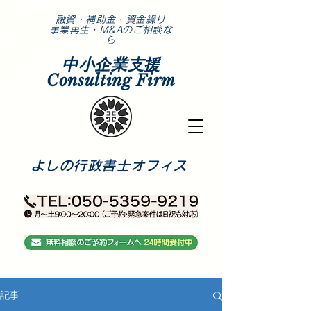
​融資・補助金・資金繰り
事業再生・M&Aのご相談な
ら
中小企業支援
Consulting Firm
​よしの行政書士オフィス
記事