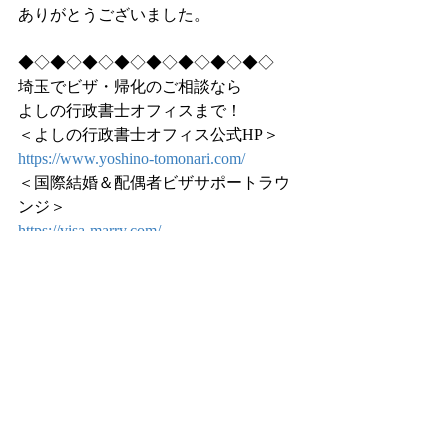
ありがとうございました。
◆◇◆◇◆◇◆◇◆◇◆◇◆◇◆◇
埼玉でビザ・帰化のご相談なら
よしの行政書士オフィスまで！
＜よしの行政書士オフィス公式HP＞
https://www.yoshino-tomonari.com/
＜国際結婚＆配偶者ビザサポートラウ
ンジ＞
https://visa-marry.com/
＜吉野智成Facebook＞
https://www.facebook.com/fast.c.yoshino
＜吉野智成Twitter＞
https://twitter.com/KMyhobby
無料相談（60分）実施中！
TEL：050−5359-9219
FAX：03-6800-3346
mail：info@yoshino-tomonari.com
（国際結婚、配偶者ビザのお問い合わ