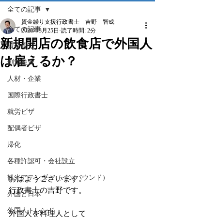
全ての記事
資金繰り支援行政書士 吉野 智成
全ての記事
2020年3月25日
読了時間: 2分
新規開店の飲食店で外国人
資金繰り
は雇えるか？
創業融資
人材・企業
国際行政書士
就労ビザ
配偶者ビザ
帰化
各種許認可・会社設立
観光アテンダー（インバウンド）
おはようございます。
行政書士の吉野です。
外国と日本
外国人トレンド
外国人を料理人として