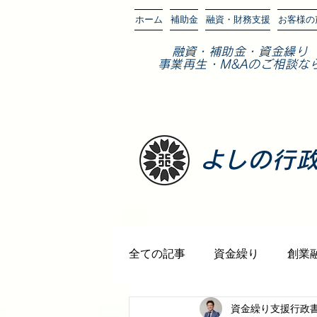
ホーム
補助金
融資・財務支援
お客様の
​融資・補助金・資金繰り
事業再生・M&Aのご相談な
​よしの行
全ての記事
資金繰り
創業
資金繰り支援行政
各種許認可・会社設立
観