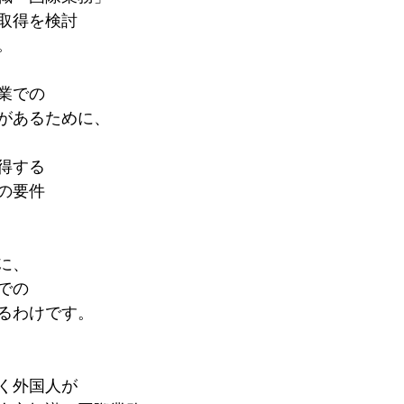
取得を検討
。
業での
があるために、
得する
の要件
に、
での
るわけです。
く外国人が