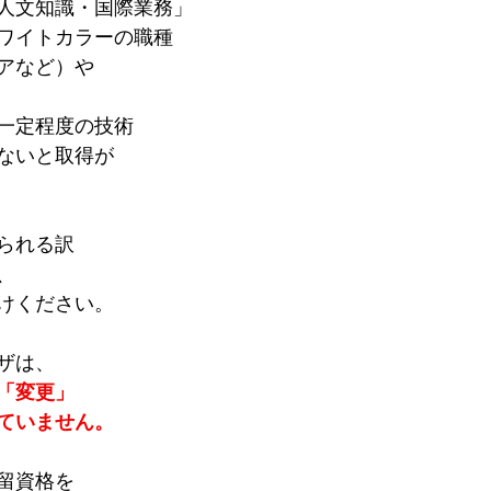
人文知識・国際業務」
ワイトカラーの職種
アなど）や
一定程度の技術
ないと取得が
られる訳
、
けください。
ザは、
「変更」
ていません。
留資格を