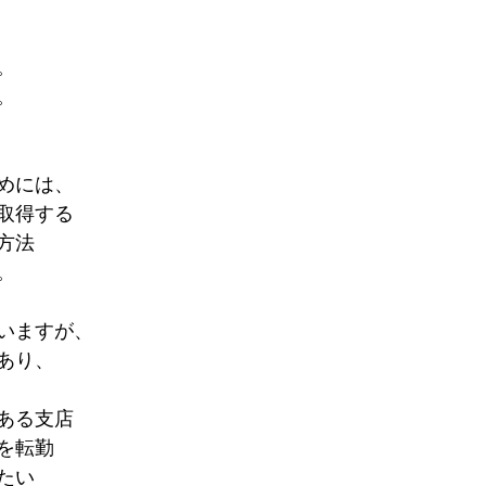
。
。
めには、
取得する
方法
。
いますが、
あり、
ある支店
を転勤
たい