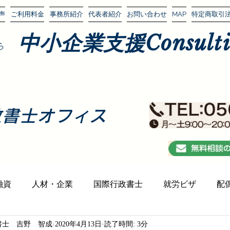
声
ご利用料金
事務所紹介
代表者紹介
お問い合わせ
MAP
特定商取引
中小企業支援Consultin
ら
政書士オフィス
融資
人材・企業
国際行政書士
就労ビザ
配
書士 吉野 智成
2020年4月13日
読了時間: 3分
光アテンダー（インバウンド）
外国と日本
外国人ト