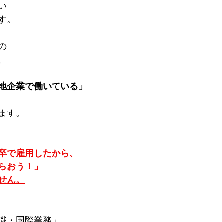
い
す。
の
、
地企業で働いている」
ます。
卒で雇用したから、
らおう！」
せん。
識・国際業務」