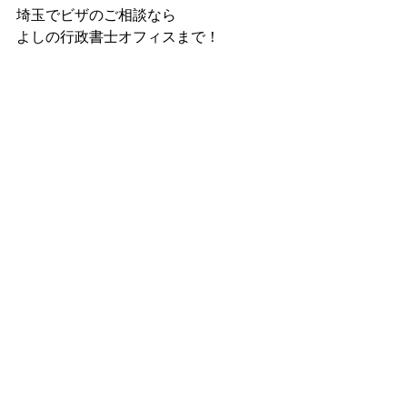
埼玉でビザのご相談なら
よしの行政書士オフィスまで！
＜よしの行政書士オフィス公式HP＞
https://www.yoshino-tomonari.com/
＜国際結婚＆配偶者ビザサポートラウ
ンジ＞
https://visa-marry.com/
＜吉野智成Facebook＞
https://www.facebook.com/fast.c.yoshino
＜吉野智成Twitter＞
https://twitter.com/KMyhobby
無料相談（60分）実施中！
TEL：050−5359-9219
FAX：03-6800-3346
mail：info@yoshino-tomonari.com
（国際結婚、配偶者ビザのお問い合わ
せ）
↓↓こちらのメールへどうぞ↓↓