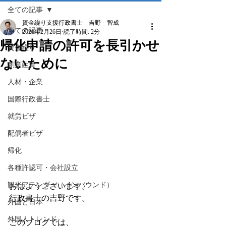
全ての記事
資金繰り支援行政書士 吉野 智成
全ての記事
2020年2月26日
読了時間: 2分
帰化申請の許可を長引かせ
資金繰り
ないために
創業融資
人材・企業
国際行政書士
就労ビザ
配偶者ビザ
帰化
各種許認可・会社設立
観光アテンダー（インバウンド）
おはようございます。
行政書士の吉野です。
外国と日本
外国人トレンド
このブログでは、