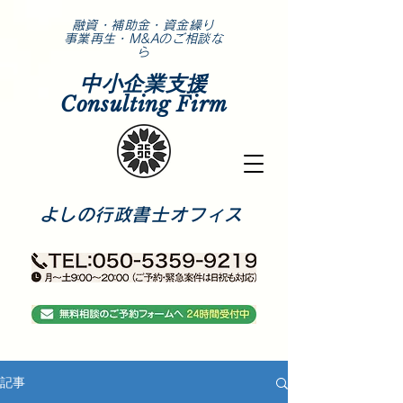
​融資・補助金・資金繰り
事業再生・M&Aのご相談な
ら
中小企業支援
Consulting Firm
​よしの行政書士オフィス
記事