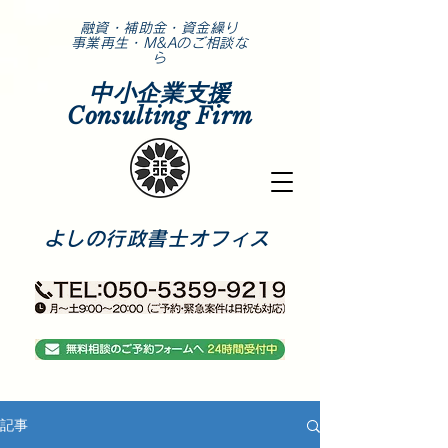
​融資・補助金・資金繰り
事業再生・M&Aのご相談な
ら
中小企業支援
Consulting Firm
​よしの行政書士オフィス
記事