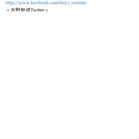
https://www.facebook.com/fast.c.yoshino
＜吉野智成Twitter＞
https://twitter.com/KMyhobby
無料相談（60分）実施中！
TEL：050−5359-9219
FAX：03-6800-3346
mail：info@yoshino-tomonari.com
（国際結婚、配偶者ビザのお問い合わ
せ）
↓↓こちらのメールへどうぞ↓↓
mail：info@visa-marry.com
営業時間　9：00～20：00
（日、祝時間外対応可能）
よしの行政書士オフィス
外国人材コンサルタント
行政書士
吉野　智成（Tomonari Yoshino)
◆◇◆◇◆◇◆◇◆◇◆◇◆◇◆◇
就労ビザ