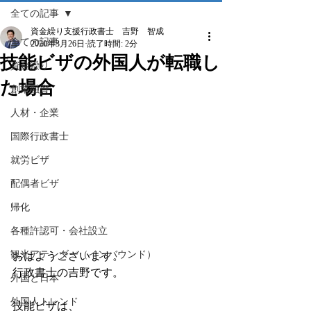
全ての記事
資金繰り支援行政書士 吉野 智成
全ての記事
2020年3月26日
読了時間: 2分
技能ビザの外国人が転職し
資金繰り
た場合
創業融資
人材・企業
国際行政書士
就労ビザ
配偶者ビザ
帰化
各種許認可・会社設立
観光アテンダー（インバウンド）
おはようございます。
行政書士の吉野です。
外国と日本
外国人トレンド
技能ビザは、